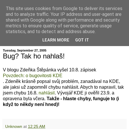
This site uses cookies from Google to deliver its services
and to analyze traffic. Your IP address and user-agent are
shared with Google along with performance and security
metrics to ensure quality of service, generate usage
hajma
statistics, and to detect and address abuse.
LEARN MORE
GOT IT
Tuesday, September 27, 2005
Bug? Tak ho nahlaš!
V blogu Zdeňka Štěpánka vyšel 10.8. zápisek
Povzdech: o bugovitosti KDE
. Zdeněk krásně popsal svůj problém, zanadával na KDE,
ale jaksi už zapomněl chybu nahlásit. Abych to napravil, tak
jsem chybu 16.8.
nahlásil
. Vývojář KDE ji ověřil 23.9. a
opravena byla včera.
Takže - hlaste chyby, funguje to (i
když to někdy není hned)!
Unknown
at
12:25 AM