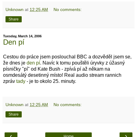
Unknown
at
12:25 AM
No comments:
Share
Tuesday, March 14, 2006
Den pí
Cestou do práce jsem poslouchal BBC a dozvěděl jsem se,
že dnes je
den pí
. Navíc k tomu pouštěli úryvky z úžasný
písničky "pí" od Kate Bush - zpívá pí až někam na
osmdesátý desetinný místo! Real audio stream rannich
zpráv
tady
- je to okolo 25. minuty.
Unknown
at
12:25 AM
No comments:
Share
‹
›
Home