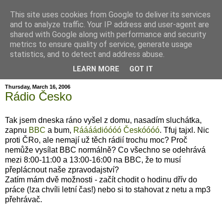
This site uses cookies from Google to deliver its services
and to analyze traffic. Your IP address and user-agent are
shared with Google along with performance and security
metrics to ensure quality of service, generate usage
hajma
statistics, and to detect and address abuse.
LEARN MORE
GOT IT
Thursday, March 16, 2006
Rádio Česko
Tak jsem dneska ráno vyšel z domu, nasadím sluchátka,
zapnu
BBC
a bum,
Ráááádióóóó Českóóóó
. Tfuj tajxl. Nic
proti ČRo, ale nemají už těch rádií trochu moc? Proč
nemůže vysílat BBC normálně? Co všechno se odehrává
mezi 8:00-11:00 a 13:00-16:00 na BBC, že to musí
přeplácnout naše zpravodajství?
Zatím mám dvě možnosti - začít chodit o hodinu dřív do
práce (!za chvíli letní čas!) nebo si to stahovat z netu a mp3
přehrávač.