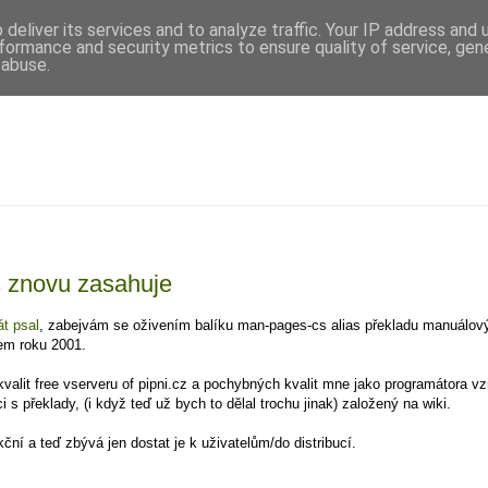
deliver its services and to analyze traffic. Your IP address and
formance and security metrics to ensure quality of service, ge
 abuse.
 znovu zasahuje
át
psal
, zabejvám se oživením balíku man-pages-cs alias překladu manuálový
em roku 2001.
alit free vserveru of pipni.cz a pochybných kvalit mne jako programátora vz
i s překlady, (i když teď už bych to dělal trochu jinak) založený na wiki.
ční a teď zbývá jen dostat je k uživatelům/do distribucí.