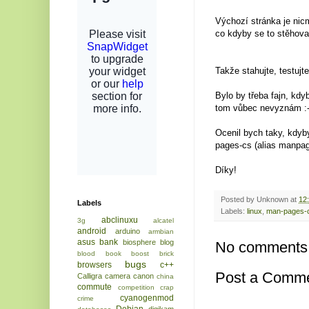
Výchozí stránka je nic
co kdyby se to stěhova
Takže stahujte, testujte
Bylo by třeba fajn, kdyb
tom vůbec nevyznám :-
Ocenil bych taky, kdyb
pages-cs (alias manpag
Díky!
Posted by
Unknown
at
12
Labels
Labels:
linux
,
man-pages-
abclinuxu
3g
alcatel
android
arduino
armbian
asus
bank
biosphere
blog
No comments
blood
book
boost
brick
bugs
browsers
c++
Post a Comm
Calligra
camera
canon
china
commute
competition
crap
cyanogenmod
crime