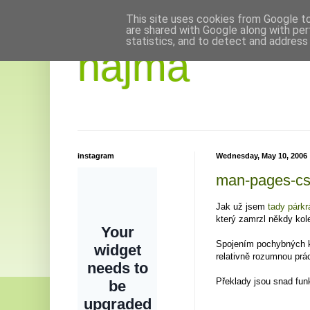
This site uses cookies from Google to 
are shared with Google along with per
statistics, and to detect and address
hajma
instagram
Wednesday, May 10, 2006
man-pages-cs
Jak už jsem
tady
párkr
který zamrzl někdy kol
Spojením pochybných kv
relativně rozumnou prác
Překlady jsou snad funk