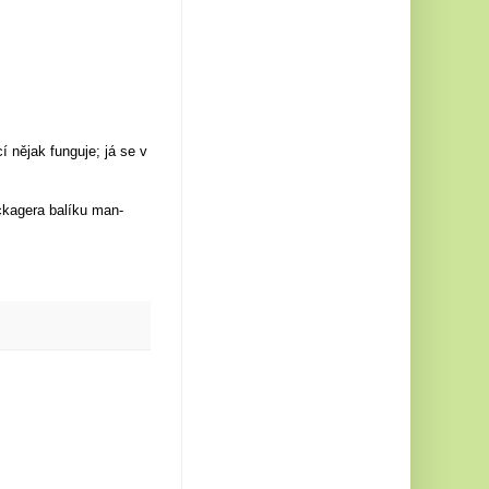
í nějak funguje; já se v
ckagera balíku man-