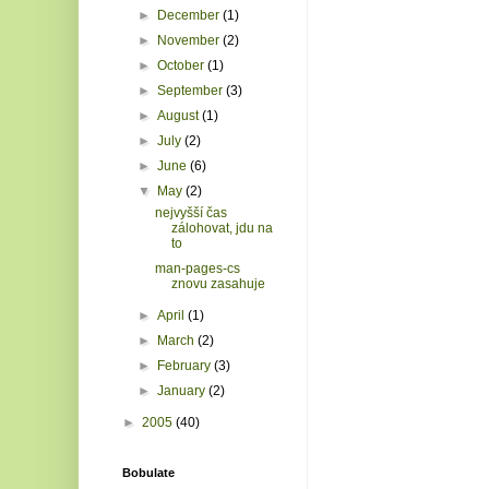
►
December
(1)
►
November
(2)
►
October
(1)
►
September
(3)
►
August
(1)
►
July
(2)
►
June
(6)
▼
May
(2)
nejvyšší čas
zálohovat, jdu na
to
man-pages-cs
znovu zasahuje
►
April
(1)
►
March
(2)
►
February
(3)
►
January
(2)
►
2005
(40)
Bobulate