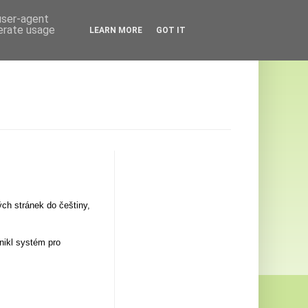
 user-agent
nerate usage
LEARN MORE
GOT IT
ch stránek do češtiny,
nikl systém pro