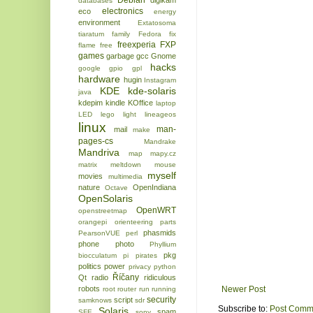
Debian
digikam
databases
electronics
eco
energy
environment
Extatosoma
tiaratum
family
Fedora
fix
freexperia
FXP
flame
free
games
garbage
gcc
Gnome
hacks
google
gpio
gpl
hardware
hugin
Instagram
KDE
kde-solaris
java
kdepim
kindle
KOffice
laptop
LED
lego
light
lineageos
linux
man-
mail
make
pages-cs
Mandrake
Mandriva
map
mapy.cz
matrix
meltdown
mouse
myself
movies
multimedia
nature
OpenIndiana
Octave
OpenSolaris
OpenWRT
openstreetmap
orangepi
orienteering
parts
phasmids
PearsonVUE
perl
phone
photo
Phyllium
pkg
biocculatum
pi
pirates
politics
power
privacy
python
Říčany
Qt
radio
ridiculous
Newer Post
robots
root
router
run
running
security
script
samknows
sdr
Subscribe to:
Post Comm
Solaris
spam
SFE
sony