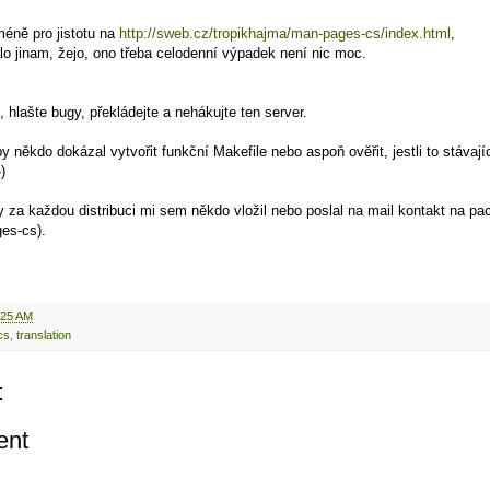
méně pro jistotu na
http://sweb.cz/tropikhajma/man-pages-cs/index.html
,
lo jinam, žejo, ono třeba celodenní výpadek není nic moc.
, hlašte bugy, překládejte a nehákujte ten server.
y někdo dokázal vytvořit funkční Makefile nebo aspoň ověřit, jestli to stávajíc
)
y za každou distribuci mi sem někdo vložil nebo poslal na mail kontakt na pa
es-cs).
:25 AM
cs
,
translation
:
ent