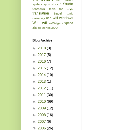
Studio
spiders
sport
stdcxx4
toys
teardown
tools
tor
translation
travel
turris
wifi
windows
usb
university
wtf
Wine
xperia
wxWidgets
zfs
zip
zones
ZOO
Blog Archive
►
2018
(3)
►
2017
(5)
►
2016
(7)
►
2015
(12)
►
2014
(10)
►
2013
(1)
►
2012
(11)
►
2011
(30)
►
2010
(69)
►
2009
(12)
►
2008
(16)
►
2007
(6)
▼
2006
(26)